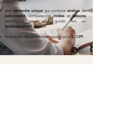
nos
relations
.
Une
démarche unique
qui combine
analyse
de
personnalité
,
compétences
innées
et
besoins
spécifiques
, pour nous guider vers un
épanouissement
durable.
Notre bilan de compétences est éligible au
CPF.
Curieux(se)
de savoir si le
bilan
PROFILSUCCESS
® est fait pour
vous
?
Réservez votre
appel gratuit
et
sans
engagement
avec notre équipe. Nous
prendrons le temps d’
échanger
sur votre
situation
, de clarifier vos
objectifs
et de voir
comment le
bilan PROFILSUCCESS
peut
répondre à vos
besoins
, ainsi que vos
possibilités
de
financement
.