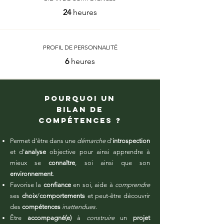
24
heures
PROFIL DE PERSONNALITÉ
6
heures
Pourquoi un
bilan de
compétences ?
Permet d’être dans une
démarche
d'
introspection
et d'
analyse
objective pour ainsi apprendre à
mieux se
connaître
, soi ainsi que son
environnement
.
Favorise la
confiance
en soi, aide à
comprendre
ses
choix
/
comportements
et peut-être découvrir
des
compétences
inattendues
.
Être
accompagné(e)
à
construire
un
projet