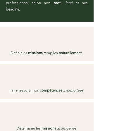
professionnel selon son
profil
inné
et ses
besoins
.
Définir les
missions
remplies
naturellement
.
Faire ressortir nos
compétences
inexploitées
.
Déterminer les
missions
anxiogènes
.