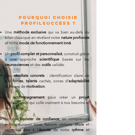
Pourquoi choisir
profilsuccess ?
Une
méthode exclusive
qui va bien au-delà du
bilan classique en révélant notre
nature profonde
et notre
mode de fonctionnement inné
.
Un
profil complet et personnalisé
, construit grâce
à une approche
scientifique
basée sur les
neurosciences
et des
outils
validés
.
Des
résultats concrets
: identification claire de
nos
forces
,
talents
cachés
, zones d’
adaptabilité
et leviers de
motivation
.
Un
accompagnement
pour créer un
projet
professionnel
qui colle vraiment à nos besoins et
aspirations.
Un vrai
booster de confiance
, en comprenant
enfin pourquoi nous faisons certains
choix
et
comment être à l'
écoute
de notre
rythme
et