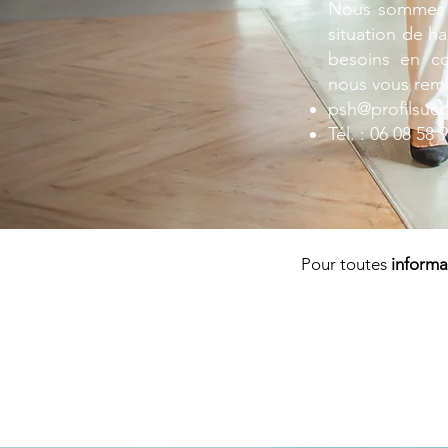
Nous sommes 
situation de h
besoins en co
nous vous reme
psh@profilsuc
Tél. : 06 08 58 
Pour toutes
informa