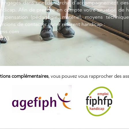
engagés dans une démarche d’accompagnement des
andicap. Afin de prendre en compte votre situation de 
mpensation (pédagogie, matériel, moyens technique
rcions de contacter notre référent handicap :
cess.com
90 63
tions complémentaires
, vous pouvez vous rapprocher des ass