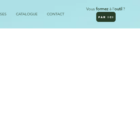
Vous
formez
à l'
outil
?
SES
CATALOGUE
CONTACT
PAR ICI