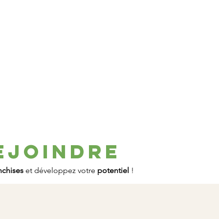
ejoindre
nchises
et développez votre
potentiel
!