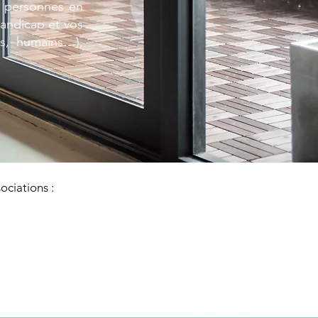
 personnes en
handicap et vos
s, humains…),
ociations :