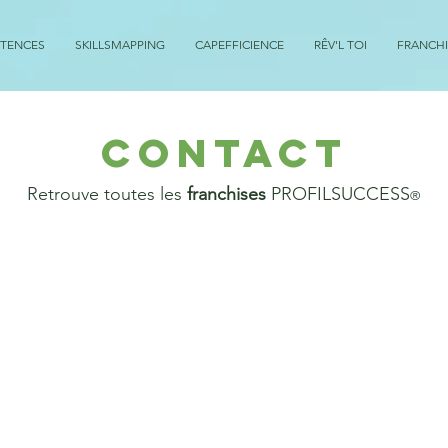
ÉTENCES
SKILLSMAPPING
CAPEFFICIENCE
RÊV'L TOI
FRANCHI
CONTACT
Retrouve toutes les
franchises
PROFILSUCCESS
®