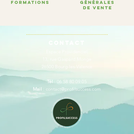
FORMATIONS
générales
de vente
Contact
Espace Providenciel
13, rue Gaspard Monge
26500 Bourg-les-Valence
Tél
: 06 58 80 09 05
Mail
:
contact@profilsuccess.com