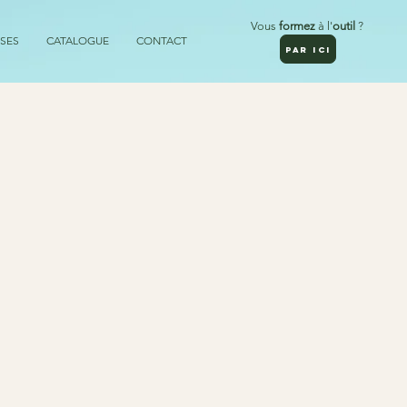
Vous
formez
à l'
outil
?
SES
CATALOGUE
CONTACT
PAR ICI