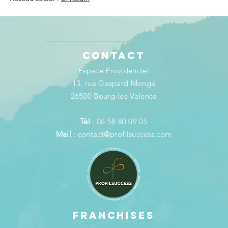
Contact
Espace Providenciel
13, rue Gaspard Monge
26500 Bourg-les-Valence
Tél
: 06 58 80 09 05
Mail
:
contact@profilsuccess.com
FRANCHISES