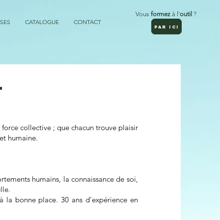
Vous
formez
à l'
outil
?
SES
CATALOGUE
CONTACT
PAR ICI
T
force collective ; que chacun trouve plaisir
 et humaine.
ortements humains, la connaissance de soi,
le.
 à la bonne place. 30 ans d’expérience en