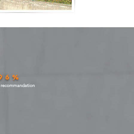
96%
e
recommandation