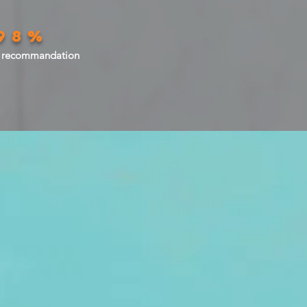
98%
e
recommandation