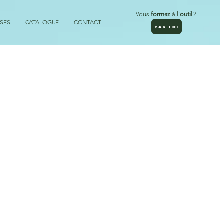
Vous
formez
à l'
outil
?
SES
CATALOGUE
CONTACT
PAR ICI