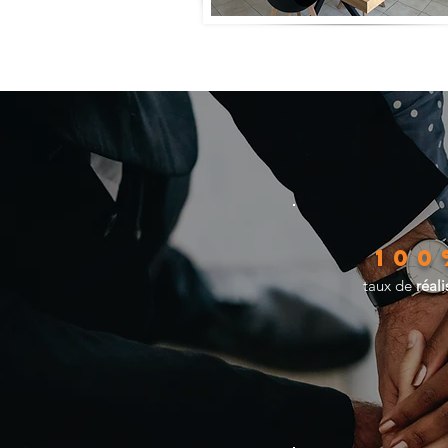
100
taux de
réali