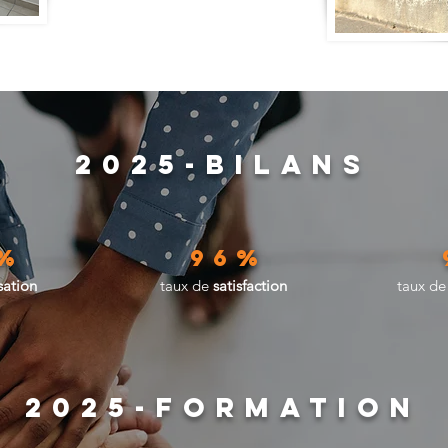
2025-BILANS
%
96%
sation
taux de
satisfaction
taux d
2025-FORMATION