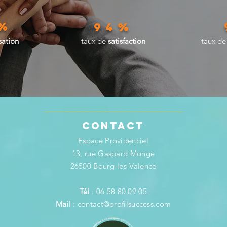
%
94%
sation
taux de
satisfaction
taux d
Contact
Espace Providenciel
13, rue Gaspard Monge
26500 Bourg-les-Valence
Tél
: 06 58 80 09 05
Mail
:
contact@profilsuccess.com