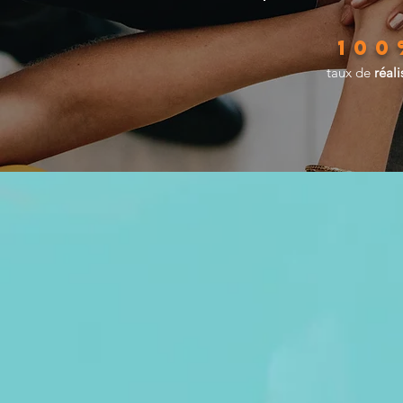
100
taux de
réali