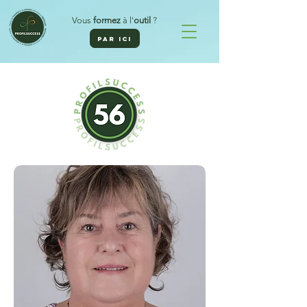
Vous
formez
à l'
outil
?
PAR ICI