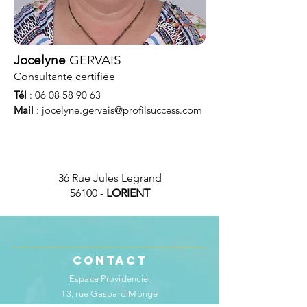
Jocelyne
GERVAIS
Consultante certifiée
Tél
:
06 08 58 90 63
Mail
:
jocelyne.gervais@profilsuccess.com
36 Rue Jules Legrand
56100 -
LORIENT
Contact
Espace Providenciel
13, rue Gaspard Monge