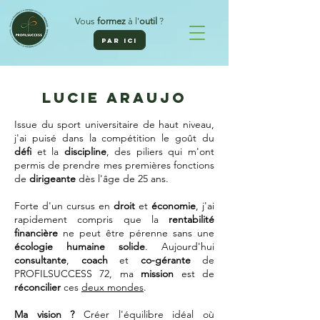
Vous
formez
à l'
outil
?
PAR ICI
LUCIE ARAUJO
Issue du sport universitaire de haut niveau,
j'ai puisé dans la compétition le goût du
défi
et la
discipline
, des piliers qui m'ont
permis de prendre mes premières fonctions
de
dirigeante
dès l'âge de 25 ans.
Forte d'un cursus en
droit
et
économie
, j'ai
rapidement compris que la
rentabilité
financière
ne peut être pérenne sans une
écologie humaine solide
. Aujourd'hui
consultante
,
coach
et
co-gérante
de
PROFILSUCCESS 72, ma
mission
est de
réconcilier
ces
deux mondes
.
Ma vision ?
Créer l'équilibre idéal où