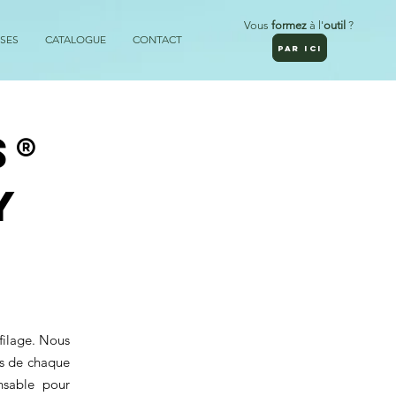
Vous
formez
à l'
outil
?
SES
CATALOGUE
CONTACT
PAR ICI
S®
y
filage. Nous
es de chaque
nsable pour