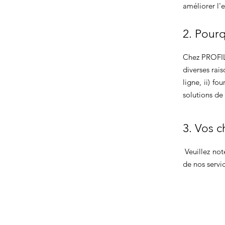
améliorer l'e
2. Pour
Chez PROFILS
diverses rai
ligne, ii) fo
solutions de 
3. Vos c
Veuillez note
de nos servic