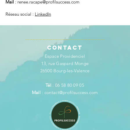
Mail
:
renee.racape@profilsuccess.com
Réseau social :
LinkedIn
Contact
Espace Providenciel
13, rue Gaspard Monge
26500 Bourg-les-Valence
Tél
: 06 58 80 09 05
Mail
:
contact@profilsuccess.com