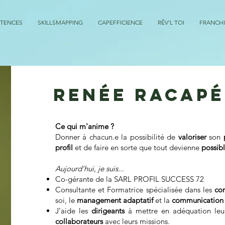
ÉTENCES
SKILLSMAPPING
CAPEFFICIENCE
RÊV'L TOI
FRANCHI
RENÉE RACAPÉ
Ce qui m'anime ?
Donner à chacun.e la possibilité de
valoriser
son
profil
et de faire en sorte que tout devienne
possib
Aujourd'hui, je suis...
Co-gérante de la SARL PROFIL SUCCESS 72
Consultante et Formatrice spécialisée dans les
co
soi, le
management adaptatif
et la
communication 
J’aide les
dirigeants
à mettre en adéquation le
collaborateurs
avec leurs missions.