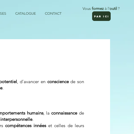
Vous
formez
à l'
outil
?
SES
CATALOGUE
CONTACT
PAR ICI
potentiel
, d’avancer en
conscience
de son
le
.
mportements humains
, la
connaissance
de
interpersonnelle
.
urs
compétences innées
et celles de leurs