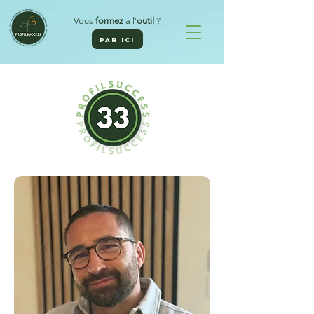
Vous
formez
à l'
outil
?
PAR ICI